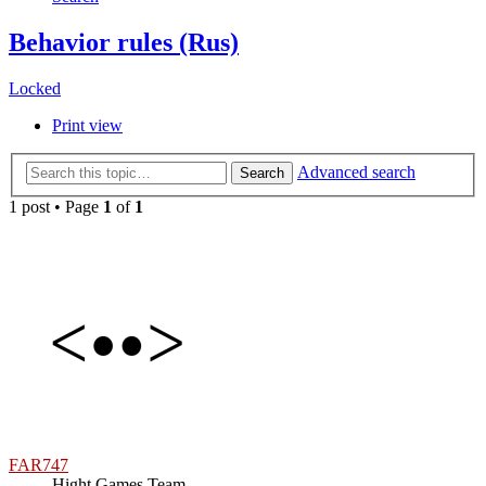
Behavior rules (Rus)
Locked
Print view
Advanced search
Search
1 post • Page
1
of
1
FAR747
Hight Games Team